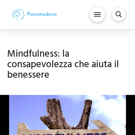
Mindfulness: la
consapevolezza che aiuta il
benessere
Cos'è la Mindfulness?
from
MindACT
on
Vimeo
.