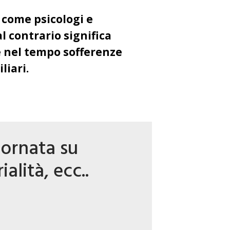
i come psicologi e
 contrario significa
re nel tempo sofferenze
liari.
iornata su
alità, ecc..