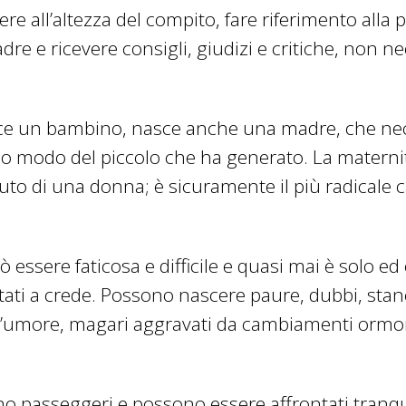
re all’altezza del compito, fare riferimento alla p
dre e ricevere consigli, giudizi e critiche, non n
e un bambino, nasce anche una madre, che nece
esso modo del piccolo che ha generato. La matern
ssuto di una donna; è sicuramente il più radical
ò essere faticosa e difficile e quasi mai è solo 
tati a crede. Possono nascere paure, dubbi, sta
’umore, magari aggravati da cambiamenti ormona
no passeggeri e possono essere affrontati tranqu