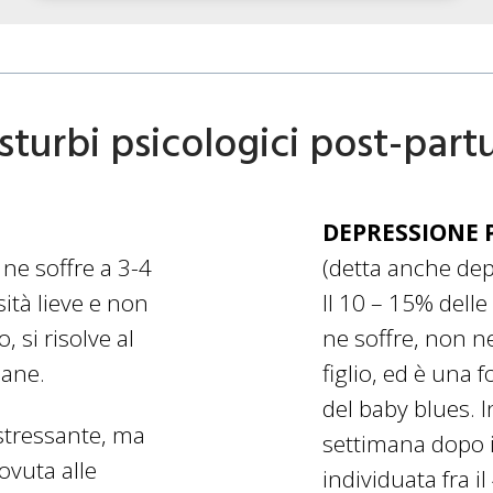
sturbi psicologici post-par
DEPRESSIONE
e soffre a 3-4
(detta anche dep
sità lieve e non
Il 10 – 15% dell
, si risolve al
ne soffre, non n
mane.
figlio, ed è una 
del baby blues. I
stressante, ma
settimana dopo i
vuta alle
individuata fra i