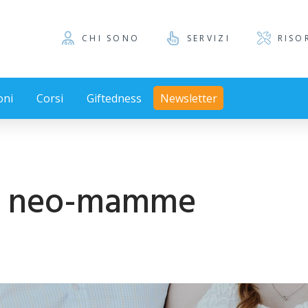
CHI SONO
SERVIZI
RISO
oni
Corsi
Giftedness
Newsletter
 e neo-mamme