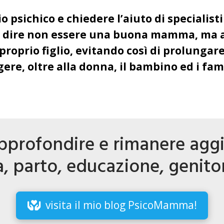
 psichico e chiedere l’aiuto di specialist
e dire non essere una buona mamma, ma al
 proprio figlio, evitando così di prolunga
re, oltre alla donna, il bambino ed i fami
pprofondire e rimanere agg
 parto, educazione, genitori
visita il mio blog PsicoMamma!