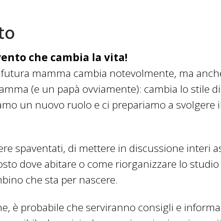
to
nto che cambia la vita!
lla futura mamma cambia notevolmente, ma anc
a (e un papà ovviamente): cambia lo stile di vi
amo un nuovo ruolo e ci prepariamo a svolgere il m
ere spaventati, di mettere in discussione interi a
 posto dove abitare o come riorganizzare lo studio
mbino che sta per nascere.
e, è probabile che serviranno consigli e informaz