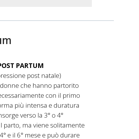
tum
 POST PARTUM
ressione post natale)
e donne che hanno partorito
ecessariamente con il primo
forma più intensa e duratura
nsorge verso la 3° o 4°
l parto, ma viene solitamente
l 4° e il 6° mese e può durare